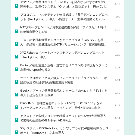
アマゾン／倉庫ロボット「Blue Jay」を発表からわずか3カ月で
3/16
開発中止、次世代システム「Orbital」と新ロボット「Flex Cell」
へ転換
プロロジス、マルチテナント物流施設に「共用デバンニングロボ
2/3
ット（RockyOne）」導入 -施設オーナー主導の自動化モデル-
NTTグループとMujinが資本業務提携を締結、フィジカルAI時代
12/20
の物流自動化を加速
ミスミの東日本流通センターがギークプラス「PopPick」を導
10/25
入 多品種・変量対応の新GTPソリューションで「確実短納期」
を実現
XYZ Robotics／オートバックスセブンにデバンニングロボット
9/29
「RockyOne」導入
Exotec／福山通運が所有・運営するメニコン向け物流センターに
9/21
次世代Skypod®を導入
ラピュタロボティクス／無人フォークリフト「ラピュタAFL」が
9/21
総武物流で8台同時の高密度運用を実現
Geek+／プーマの新基幹物流センターに「skylaa」と「EVE」を
9/10
導入｜想定を上回る成果
GROUND、自律型協働ロボット（AMR）「PEER 100」をオー
8/12
トバックスセブンに導入 ピッキング生産性が約2倍に向上
アダストリア常総／コンテナ移載ロボットやt-Sortの大規模導入
8/11
で出荷の生産性60%＆キャパ40%向上
SGシステム・XYZ Robotics、サンワサプライにAI搭載荷降ろしロ
8/4
ボット「RockyOne」を本格導入