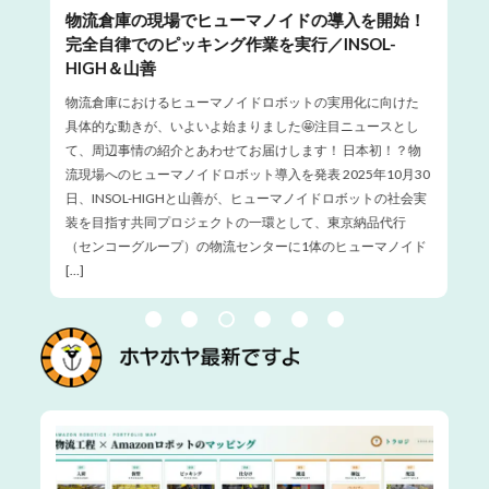
AI
物流倉庫の現場でヒューマノイドの導入を開始！
中
完全自律でのピッキング作業を実行／INSOL-
花
HIGH＆山善
イド
20
。
物流倉庫におけるヒューマノイドロボットの実用化に向けた
て
具体的な動きが、いよいよ始まりました🤩注目ニュースとし
ョ
ーマ
て、周辺事情の紹介とあわせてお届けします！ 日本初！？物
流
い
流現場へのヒューマノイドロボット導入を発表 2025年10月30
の
日、INSOL-HIGHと山善が、ヒューマノイドロボットの社会実
弾
装を目指す共同プロジェクトの一環として、東京納品代行
し
（センコーグループ）の物流センターに1体のヒューマノイド
[…]