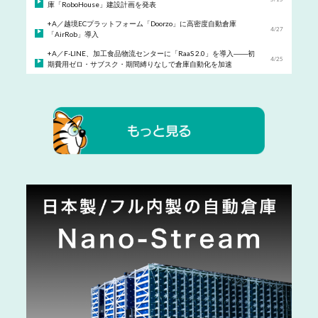
庫「RoboHouse」建設計画を発表
+A／越境ECプラットフォーム「Doorzo」に高密度自動倉庫
4/27
「AirRob」導入
+A／F-LINE、加工食品物流センターに「RaaS 2.0」を導入――初
4/25
期費用ゼロ・サブスク・期間縛りなしで倉庫自動化を加速