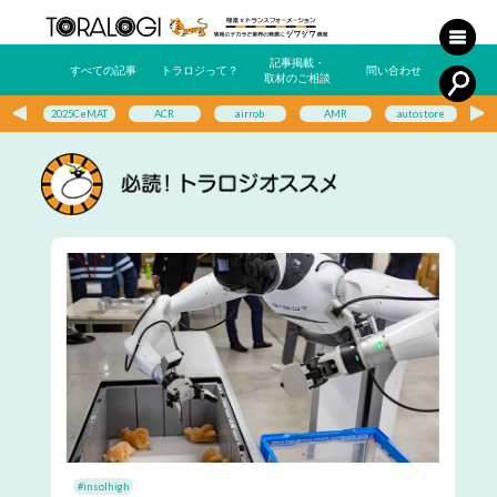
記事掲載・
すべての記事
トラロジって？
問い合わせ
取材のご相談
2025CeMAT
ACR
airrob
AMR
autostore
E
#insolhigh
#