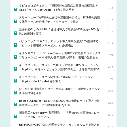
ラピュタロボティクス、花王関東物流拠点に重量検品機能付き
8/1
AMR「ラピュタPA-AMR」65台を導入予定
スリーキューブが7割の仕分け作業削減を目指し、ROMSの高層
7/16
立体型ピース仕分機「ナノ・ソーター」を導入
三井物産GL、QuickBin 2拠点目導入で最新型M5F採用—AGV台
7/16
数25%削減を実現
パナソニック コネクト／ロボット導入期間を最大50%削減する
7/13
「ロボット現場導入サービス」を提供開始
イオンネクスト／「Green Beans」誉田CFCに最新ロボティクス
7/7
ソリューションを本格導入-作業自動化率3割、現場の生産性と安
全性を大幅向上
ギークプラス／アズワン「九州DC」に最新GTPソリューション
6/28
「PopPick」を導入 – ピッキング効率3倍向上、倉庫作業効率37%
アップを実現
ギークプラス／アスクル関東DCに最新GTPソリューション
6/5
「PopPick Ver.1.3」444台を導入
ほくやく新川物流センター、独自のロボット×自動化システムで
5/30
医薬品物流を革新
Boston Dynamics／DHLに追加1,000台の物流ロボット導入で覚
5/22
書締結――グローバル物流自動化を加速
川崎重工とDexterityが共同開発――世界初のAI自動荷積みロボ
5/15
ット「Mech」実用化へ
RENATUS ROBOTICS／米国テキサス・カリフォルニアで無人倉
5/15