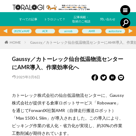
記事掲載・
すべての記事
トラロジって？
問い合わせ
取材のご相談
2025CeMAT
ACR
airrob
AMR
autostore
E
HOME
Gaussy／カトーレック仙台低温物流センターにAMR導入、作業
Gaussy／カトーレック仙台低温物流センター
にAMR導入、作業効率化へ
2025年3月8日
カトーレック株式会社の仙台低温物流センターに、Gaussy
株式会社が提供する倉庫ロボットサービス「Roboware」
を通じてForwardX社製AMR（自律走行搬送ロボット）
「Max 1500-L Slim」が導入されました。この導入により、
ピッキング作業の省人化・省力化が実現し、約30%の作業
工数削減が期待されています。