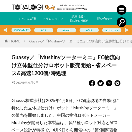
記事掲載・
すべての記事
トラロジって？
問い合わせ
取材のご相談
2025CeMAT
ACR
airrob
AMR
autostore
E
HOME
Guassy／「Mushinyソーターミニ」EC物流向け立体型仕分けロ
Guassy／「Mushinyソーターミニ」EC物流向
け立体型仕分けロボット販売開始 – 省スペー
ス&高速1200個/時処理
2025年4月9日
Gaussy株式会社は2025年4月8日、EC物流現場の自動化に
特化した立体型仕分けロボット「Mushinyソーターミニ」
の販売を開始しました。中国の物流ロボットメーカー
Mushinyが開発した本製品は、多品種小ロット対応と省ス
ペース設計が特徴で、4月9日から開催中の『第6回関西物