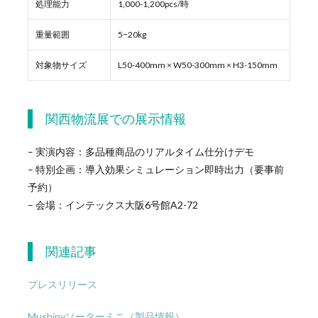
処理能力
1,000-1,200pcs/時
重量範囲
5−20kg
対象物サイズ
L50-400mm × W50-300mm × H3-150mm
関西物流展での展示情報
– 実演内容：多品種商品のリアルタイム仕分けデモ
– 特別企画：導入効果シミュレーション即時出力（要事前
予約）
– 会場：インテックス大阪6号館A2-72
関連記事
プレスリリース
Mushinyソーターミニ（製品情報）