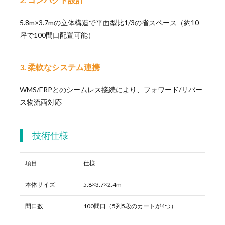
5.8m×3.7mの立体構造で平面型比1/3の省スペース（約10
坪で100間口配置可能）
3. 柔軟なシステム連携
WMS/ERPとのシームレス接続により、フォワード/リバー
ス物流両対応
技術仕様
項目
仕様
本体サイズ
5.8×3.7×2.4m
間口数
100間口（5列5段のカートが4つ）