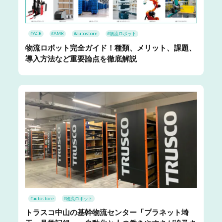
#ACR
#AMR
#autostore
#物流ロボット
物流ロボット完全ガイド！種類、メリット、課題、
導入方法など重要論点を徹底解説
#autostore
#物流ロボット
トラスコ中山の基幹物流センター「プラネット埼