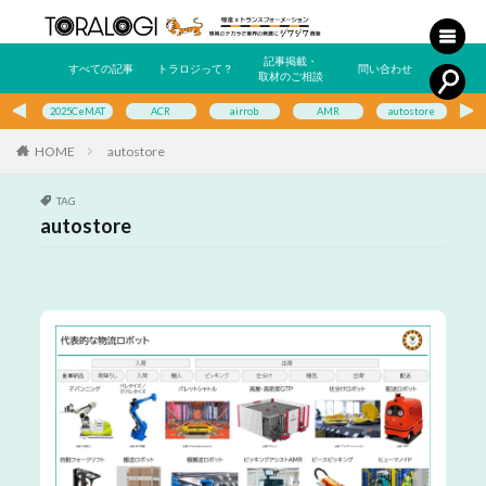
記事掲載・
すべての記事
トラロジって？
問い合わせ
取材のご相談
2025CeMAT
ACR
airrob
AMR
autostore
E
HOME
autostore
TAG
autostore