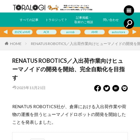
記事掲載・
すべての記事
トラロジって？
問い合わせ
取材のご相談
2025CeMAT
ACR
airrob
AMR
autostore
E
HOME
RENATUS ROBOTICS／入出荷作業向けヒューマノイドの開
RENATUS ROBOTICS／入出荷作業向けヒュ
ーマノイドの開発を開始、完全自動化を目指
す
2025年11月21日
RENATUS ROBOTICS社が、倉庫における入出荷作業や荷
物の運搬を担うヒューマノイドロボットの開発を開始した
ことを発表しました。