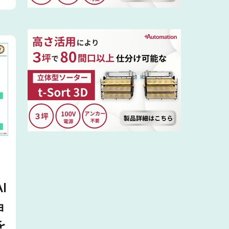
I
ョ
を