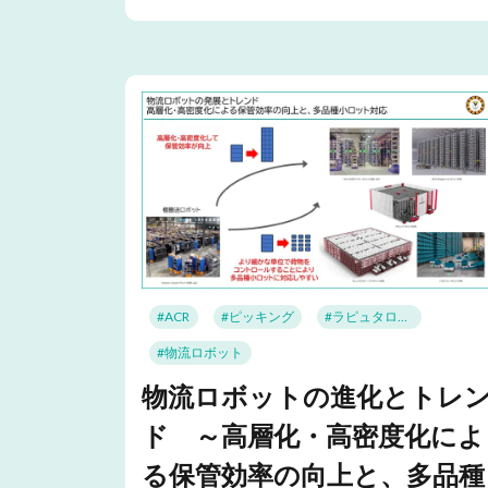
#ACR
#ピッキング
#ラピュタロボティクス
#物流ロボット
物流ロボットの進化とトレ
ド ～高層化・高密度化によ
る保管効率の向上と、多品種