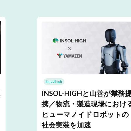
#insolhigh
流
INSOL-HIGHと山善が業務
と
携／物流・製造現場におけ
ヒューマノイドロボットの
社会実装を加速