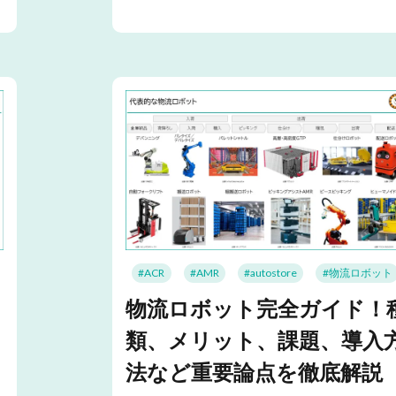
#ACR
#AMR
#autostore
#物流ロボット
物流ロボット完全ガイド！
類、メリット、課題、導入
ま
法など重要論点を徹底解説