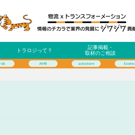
記事掲載・
トラロジって？
取材のご相談
rob
AMR
autostore
Exotec