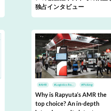
独占インタビュー
#AMR
#Logistics Robots
#Picking
Why is Rapyuta’s AMR the
top choice? An in-depth