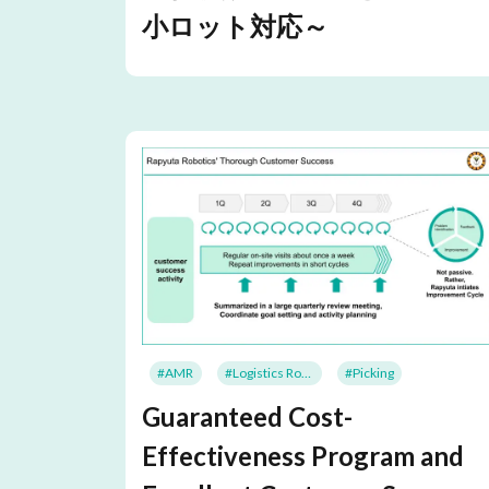
小ロット対応～
#AMR
#Logistics Robots
#Picking
Guaranteed Cost-
Effectiveness Program and