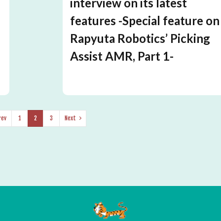
interview on its latest
features -Special feature on
Rapyuta Robotics’ Picking
’
Assist AMR, Part 1-
rev
1
2
3
Next