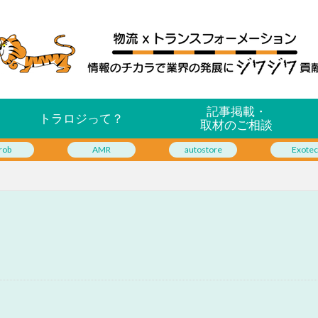
記事掲載・
トラロジって？
取材のご相談
rob
AMR
autostore
Exotec