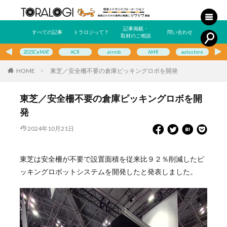
記事掲載・
すべての記事
トラロジって？
問い合わせ
取材のご相談
2025CeMAT
ACR
airrob
AMR
autostore
E
HOME
東芝／安全柵不要の倉庫ピッキングロボを開発
東芝／安全柵不要の倉庫ピッキングロボを開
発
2024年10月21日
東芝は安全柵が不要で設置面積を従来比９２％削減したピ
ッキングロボットシステムを開発したと発表しました。