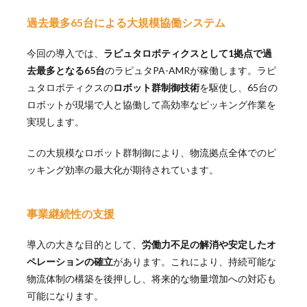
過去最多65台による大規模協働システム
今回の導入では、
ラピュタロボティクスとして1拠点で過
去最多となる65台
のラピュタPA-AMRが稼働します。ラピ
ュタロボティクスの
ロボット群制御技術
を駆使し、65台の
ロボットが現場で人と協働して高効率なピッキング作業を
実現します。
この大規模なロボット群制御により、物流拠点全体でのピ
ッキング効率の最大化が期待されています。
事業継続性の支援
導入の大きな目的として、
労働力不足の解消や安定したオ
ペレーションの確立
があります。これにより、持続可能な
物流体制の構築を後押しし、将来的な物量増加への対応も
可能になります。