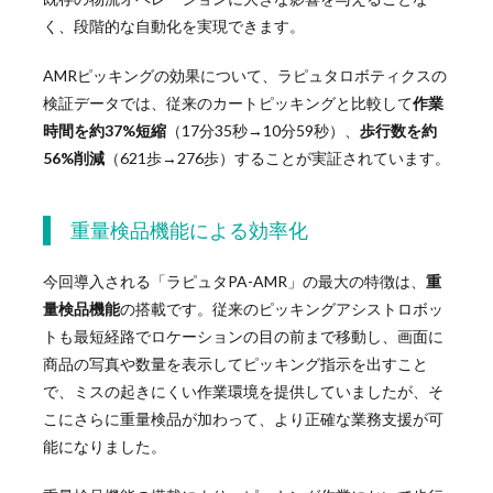
く、段階的な自動化を実現できます。
AMRピッキングの効果について、ラピュタロボティクスの
検証データでは、従来のカートピッキングと比較して
作業
時間を約37%短縮
（17分35秒→10分59秒）、
歩行数を約
56%削減
（621歩→276歩）することが実証されています。
重量検品機能による効率化
今回導入される「ラピュタPA-AMR」の最大の特徴は、
重
量検品機能
の搭載です。従来のピッキングアシストロボッ
トも最短経路でロケーションの目の前まで移動し、画面に
商品の写真や数量を表示してピッキング指示を出すこと
で、ミスの起きにくい作業環境を提供していましたが、そ
こにさらに重量検品が加わって、より正確な業務支援が可
能になりました。