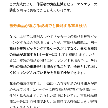
この方式により、
作業者の負担軽減
と
ヒューマンエラーの
防止
を同時に実現できると考えられます。
複数商品が混ざる現場でも機能する重量検品
なお、上記では説明のしやすさから一つの商品を複数ピッ
キングする場合を説明しましたが、重量検品機能は、
同一
商品を複数ピッキングするケースだけでなく、異なる種類
の商品が混在する1オーダー
に対しても機能します。たと
えば、複数の商品を同時にピッキングする場合でも、
それ
ぞれの商品の重量合計を照合することで、全体として正し
くピッキングされているかを自動で検証
できます。
花王の物流体制では、小売店への直接配送の取り組みが進
められており、1オーダーに複数商品が混在する構成が一
般的と見られます。こうした環境においても、重量検品機
能は十分に対応可能であり、出荷精度の確保に大きく寄与
すると考えられます。