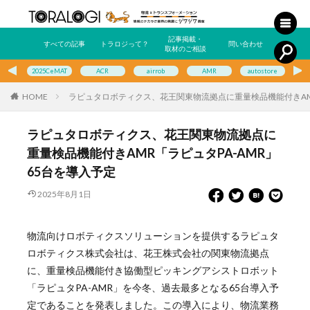
記事掲載・
すべての記事
トラロジって？
問い合わせ
取材のご相談
2025CeMAT
ACR
airrob
AMR
autostore
E
HOME
ラピュタロボティクス、花王関東物流拠点に重量検品機能付きAMR
ラピュタロボティクス、花王関東物流拠点に
重量検品機能付きAMR「ラピュタPA-AMR」
65台を導入予定
2025年8月1日
物流向けロボティクスソリューションを提供するラピュタ
ロボティクス株式会社は、花王株式会社の関東物流拠点
に、重量検品機能付き協働型ピッキングアシストロボット
「ラピュタPA-AMR」を今冬、過去最多となる65台導入予
定であることを発表しました。この導入により、物流業務