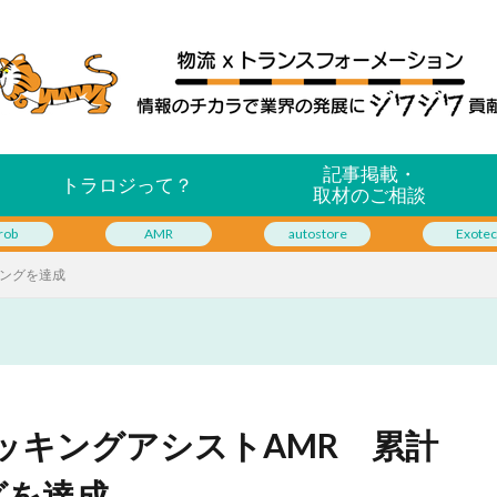
記事掲載・
トラロジって？
取材のご相談
rob
AMR
autostore
Exotec
ッキングを達成
csのピッキングアシストAMR 累計
グを達成