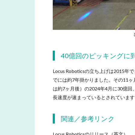
40億回のピッキングに
Locus Roboticsの立ち上げは2
でには約7年掛かりました。その11ヶ月
は約7ヶ月後）の2024年4月に30億回
長速度が速まっているとされています
関連／参考リンク
Locus Roboticsのリリース（英文）