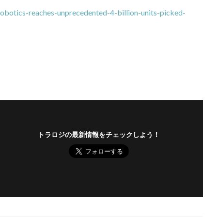
robotics-reaches-unprecedented-4-billion-units-picked-
トラロジの最新情報をチェックしよう！