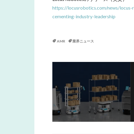
https://locusrobotics.com/news/locus-
cementing-industry-leadership
AMR
業界ニュース