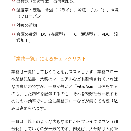
出荷数（出荷件数・出荷明細数）
温度帯：定温・常温（ドライ）、冷蔵（チルド）、冷凍
（フローズン）
対象の荷物
倉庫の種類：DC（在庫型）、TC（通過型）、PDC（流
通加工）
「業務一覧」によるチェックリスト
業務は一覧にしておくことをおススメします。業務フロー
や業務記述書、業務のマニュアルなども整備されていれば
なお良いのですが、一覧が無いと「Fit＆Gap」自体をする
のも、した内容を記録するのも、それを複数社分比較する
のにも非効率です。逆に業務フローなどが無くても絞り込
みは進められます。
一覧は、以下のような大きな項目からブレイクダウン（細
分化）していくのが一般的です。例えば、大分類は入荷管