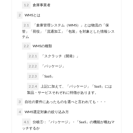
1.2
倉庫事業者
2
WMSとは
2.1
「倉庫管理システム（WMS）」とは物流の「保
管」「荷役」「流通加工」「包装」を対象とした情報シス
テム
2.2
WMSの種類
2.2.1
「スクラッチ（開発）」
2.2.2
「パッケージ」
2.2.3
「SaaS」
2.2.4
上記に加えて、「パッケージ」「SaaS」には
製品・サービスそれぞれに特徴があります。
3
自社の要件にあったものを選べと言われても・・・
4
WMS選定対象の絞り込み方
4.1
分岐①：「パッケージ」・「SaaS」の機能が概ねマ
ッチするか