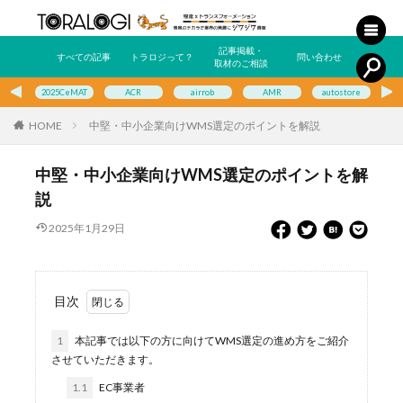
記事掲載・
すべての記事
トラロジって？
問い合わせ
取材のご相談
2025CeMAT
ACR
airrob
AMR
autostore
E
HOME
中堅・中小企業向けWMS選定のポイントを解説
中堅・中小企業向けWMS選定のポイントを解
説
2025年1月29日
目次
1
本記事では以下の方に向けてWMS選定の進め方をご紹介
させていただきます。
1.1
EC事業者