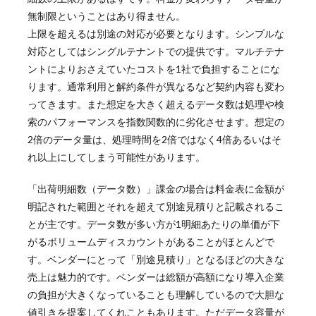
無制限ということはあり得ません。
上限を超えるは別途の対応が必要となります。シンプルな
対応としてはシングルテナントでの提供です。マルチテナ
ントによりおさえていたコストを1社で負担することにな
ります。通常利用と解約条件が異なるなど契約内容も変わ
ってきます。また想定を大きく超えるデータ数は処理や検
索のパフォーマンスを指数関数的に劣化させます。想定の
2倍のデータ量は、処理時間を2倍ではなく4倍あるいはそ
れ以上にしてしまう可能性があります。
「出荷明細数（データ数）」課金の場合は料金表に金額が
明記された範囲とそれを超えて別途見積りと記載されるこ
とが主です。データ数が多い方が1明細あたりの単価が下
がるボリュームディスカウントがあることがほとんどで
す。ベンダーにとって「別途見積り」となるほどの大きな
売上は魅力的です。ベンダーは総額が高額になり導入企業
の負担が大きくなっていることも理解しているので大胆な
値引きを提案してくれこともあります。ただデータ容量が