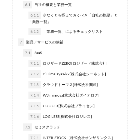
6.1
自社の概要と業務一覧
6.1.1
少なくとも揃えておくべき「自社の概要」と
「業務一覧」
6.1.2
「業務一覧」によるチェックリスト
7
製品／サービスの候補
7.1
SaaS
7.1.1
ロジザードZERO[ロジザード株式会社]
7.1.2
ci.Himalayas/R2[株式会社シーネット]
7.1.3
クラウドトーマス[株式会社関通]
7.1.4
W3 mimosa[株式会社ダイアログ]
7.1.5
COOOLa[株式会社ブライセン]
7.1.6
LOGILESS[株式会社ロジレス]
7.2
セミスクラッチ
7.2.1
INTER-STOCK［株式会社オンザリンクス］