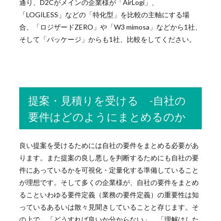
通り、D2Cがメインの企業様が「AirLogi」、
「LOGILESS」などの「特化型」を比較の主軸にする場
合、「ロジザードZERO」や「W3 mimosa」などから1社、
そして「パッケージ」からも1社、比較をしてください。
提案・見積りを受ける -自社の
要件はどのようにまとめるのか
良い提案を受けるためには自社の要件をまとめる必要があ
ります。また提案の良し悪しを判断するためにも自社の要
件にあっているかを可視化・定量化する準備していること
が理想です。そして多くの企業様が、自社の要件をまとめ
ることいわゆる要件定義（業務の要件定義）の重要性は知
っているあるいは散々見聞きしていることと存じます。そ
の上で、「どうすれば良いか分からない」、「理解はした