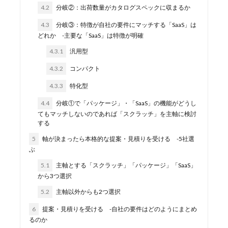
4.2
分岐②：出荷数量がカタログスペックに収まるか
4.3
分岐③：特徴が自社の要件にマッチする「SaaS」は
どれか -主要な「SaaS」は特徴が明確
4.3.1
汎用型
4.3.2
コンパクト
4.3.3
特化型
4.4
分岐①で「パッケージ」・「SaaS」の機能がどうし
てもマッチしないのであれば「スクラッチ」を主軸に検討
する
5
軸が決まったら本格的な提案・見積りを受ける -5社選
ぶ
5.1
主軸とする「スクラッチ」「パッケージ」「SaaS」
から3つ選択
5.2
主軸以外からも2つ選択
6
提案・見積りを受ける -自社の要件はどのようにまとめ
るのか