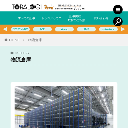
記事掲載・
すべての記事
トラロジって？
問い合わせ
取材のご相談
2025CeMAT
ACR
airrob
AMR
autostore
E
HOME
物流倉庫
CATEGORY
物流倉庫