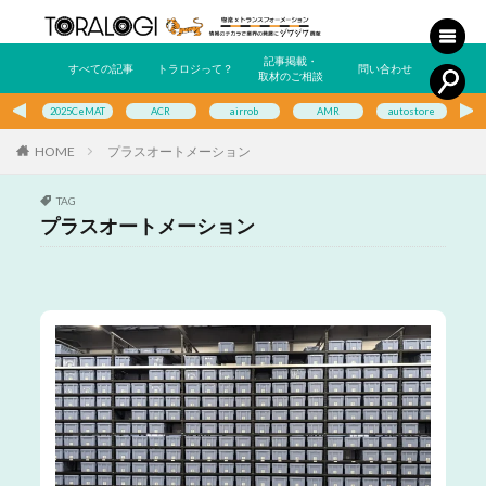
記事掲載・
すべての記事
トラロジって？
問い合わせ
取材のご相談
2025CeMAT
ACR
airrob
AMR
autostore
E
HOME
プラスオートメーション
TAG
プラスオートメーション